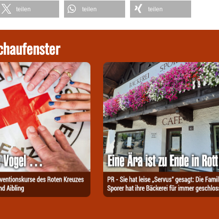
teilen
teilen
teilen
chaufenster