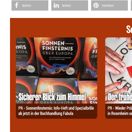
teilen
teilen
merken
S