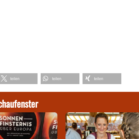
teilen
teilen
teilen
chaufenster