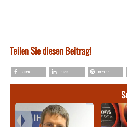
Teilen Sie diesen Beitrag!
teilen
teilen
merken
S