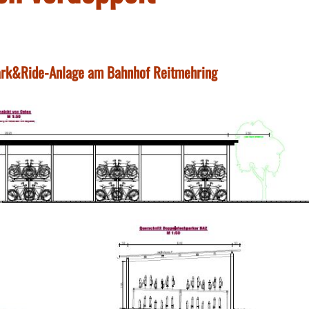
Park&Ride-Anlage am Bahnhof Reitmehring