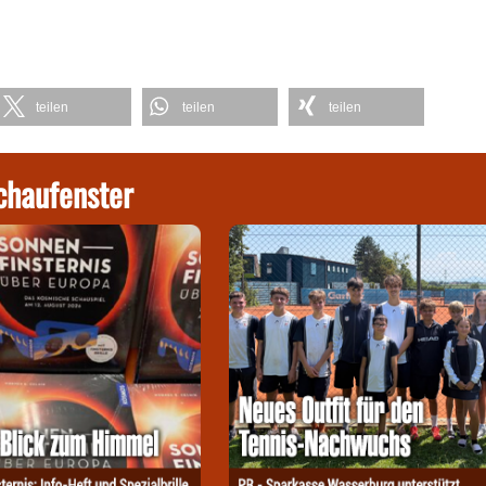
teilen
teilen
teilen
chaufenster