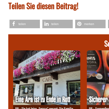
Teilen Sie diesen Beitrag!
teilen
teilen
merken
S