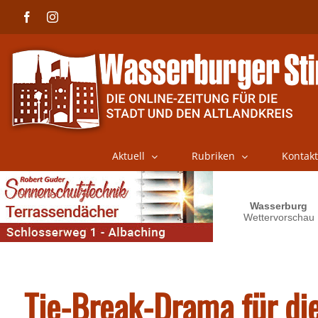
Skip
Facebook
Instagram
to
content
Aktuell
Rubriken
Kontakt
Tie-Break-Drama für di