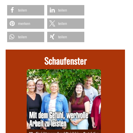
teilen
teilen
merken
teilen
teilen
teilen
Schaufenster