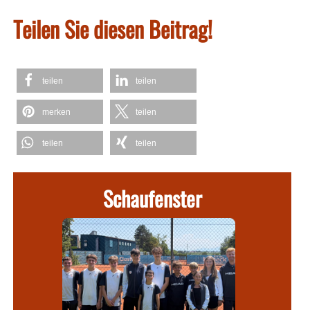
Teilen Sie diesen Beitrag!
teilen
teilen
merken
teilen
teilen
teilen
Schaufenster