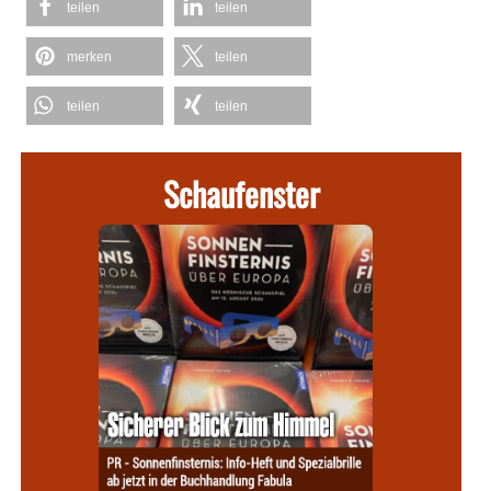
teilen
teilen
merken
teilen
teilen
teilen
Schaufenster