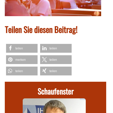
Teilen Sie diesen Beitrag!
teilen
teilen
merken
teilen
teilen
teilen
Schaufenster