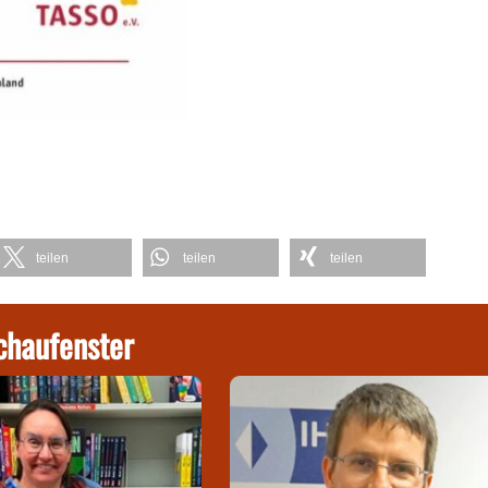
teilen
teilen
teilen
chaufenster