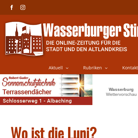
Skip
Facebook
Instagram
to
content
Aktuell
Rubriken
Kontakt
Wo ist die Luni?