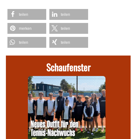
teilen
teilen
merken
teilen
teilen
teilen
Schaufenster