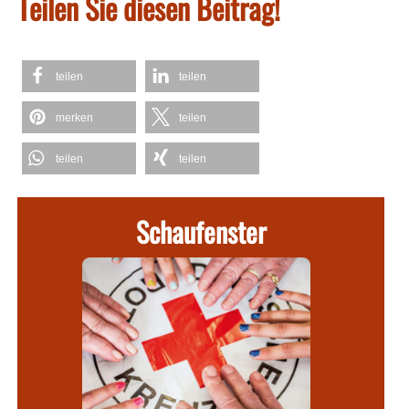
Teilen Sie diesen Beitrag!
teilen
teilen
merken
teilen
teilen
teilen
Schaufenster