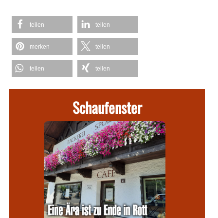
teilen
teilen
merken
teilen
teilen
teilen
Schaufenster