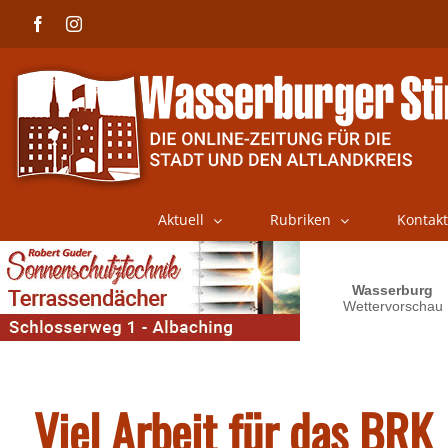
Skip
Facebook
Instagram
to
content
Aktuell
Rubriken
Kontakt
Viel Arbeit für das BRK