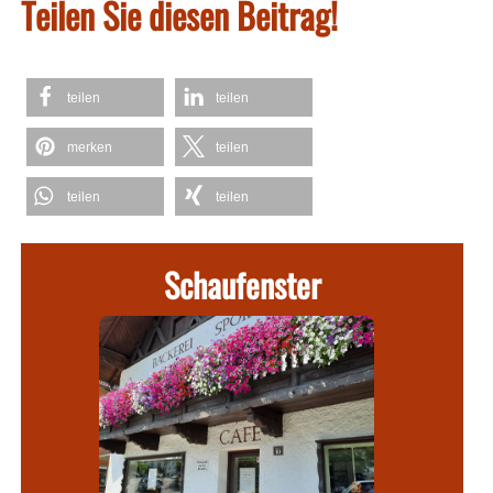
Teilen Sie diesen Beitrag!
teilen
teilen
merken
teilen
teilen
teilen
Schaufenster