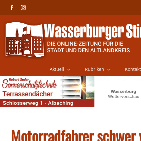
Skip
Facebook
Instagram
to
content
Aktuell
Rubriken
Kontakt
Motorradfahrer schwer v