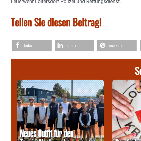
Feuerwehr Loitersdorf Polizei und Rettungsdienst.
Teilen Sie diesen Beitrag!
teilen
teilen
merken
S