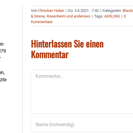
Von
Christian Huber
|
Do. 3.6.2021 - 7:42
|
Kategorien:
Blauli
& Sirene
,
Rosenheim und anderswo
|
Tags:
ASSLING
|
0
Kommentare
Hinterlassen Sie einen
en
Kommentar
079
r
en,
Kommentar
zte