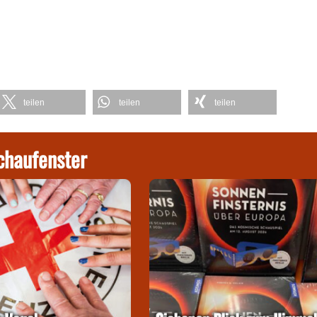
teilen
teilen
teilen
chaufenster