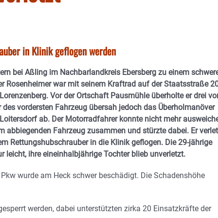
uber in Klinik geflogen werden
ern bei Aßling im Nachbarlandkreis Ebersberg zu einem schwer
ger Rosenheimer war mit seinem Kraftrad auf der Staatsstraße 2
orenzenberg. Vor der Ortschaft Pausmühle überholte er drei vo
r des vordersten Fahrzeug übersah jedoch das Überholmanöver
Loitersdorf ab. Der Motorradfahrer konnte nicht mehr ausweich
em abbiegenden Fahrzeug zusammen und stürzte dabei. Er verlet
m Rettungshubschrauber in die Klinik geflogen. Die 29-jährige
r leicht, ihre eineinhalbjährige Tochter blieb unverletzt.
Der Pkw wurde am Heck schwer beschädigt. Die Schadenshöhe
perrt werden, dabei unterstützten zirka 20 Einsatzkräfte der