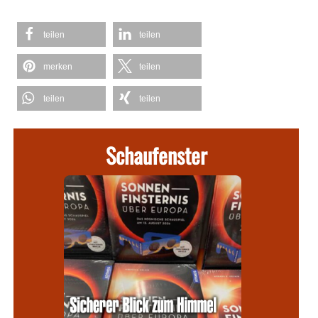
teilen
teilen
merken
teilen
teilen
teilen
Schaufenster