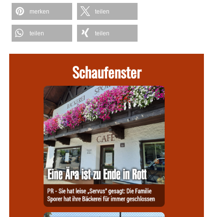
merken
teilen
teilen
teilen
Schaufenster