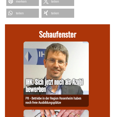
merken
teilen
teilen
teilen
Schaufenster