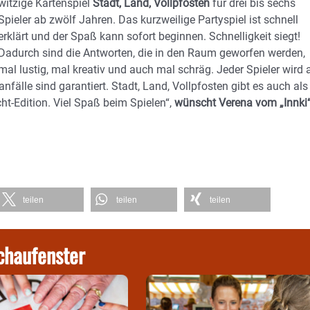
witzige Kartenspiel
Stadt, Land, Vollpfosten
für drei bis sechs
Spieler ab zwölf Jahren. Das kurzweilige Partyspiel ist schnell
erklärt und der Spaß kann sofort beginnen. Schnelligkeit siegt!
Dadurch sind die Antworten, die in den Raum geworfen werden,
mal lustig, mal kreativ und auch mal schräg. Jeder Spieler wird 
älle sind garantiert. Stadt, Land, Vollpfosten gibt es auch als
ht-Edition. Viel Spaß beim Spielen“,
wünscht Verena vom „Innki“
teilen
teilen
teilen
chaufenster