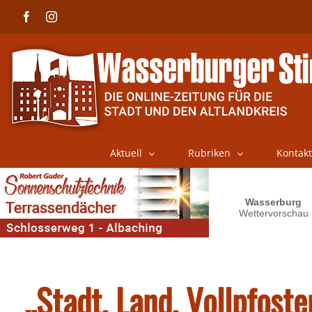
Skip
Facebook
Instagram
to
content
Aktuell
Rubriken
Kontakt
„Stadt, Land, Vollpfoste