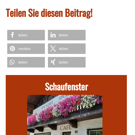
Teilen Sie diesen Beitrag!
teilen
teilen
merken
teilen
teilen
teilen
Schaufenster