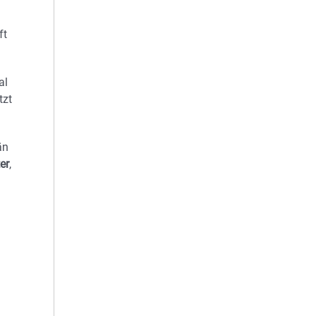
ft
al
tzt
än
er
,