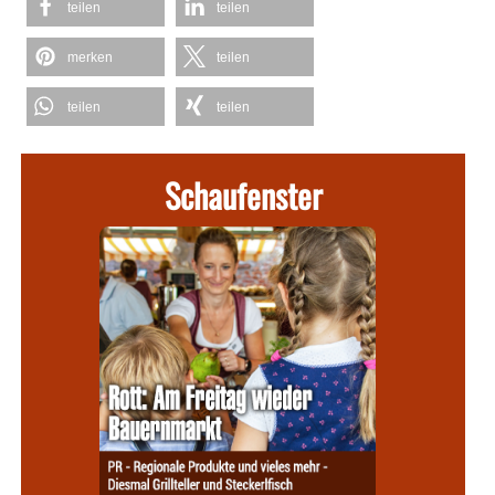
teilen
teilen
merken
teilen
teilen
teilen
Schaufenster