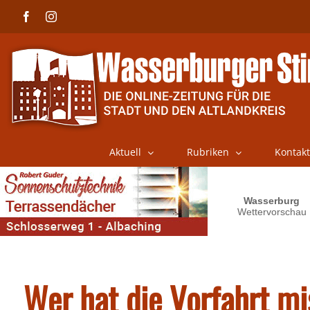
Skip
Facebook
Instagram
to
content
Aktuell
Rubriken
Kontakt
Wer hat die Vorfahrt m