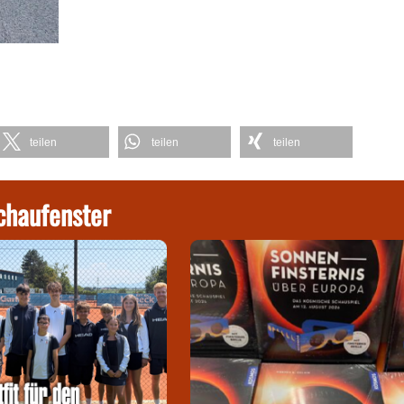
teilen
teilen
teilen
chaufenster