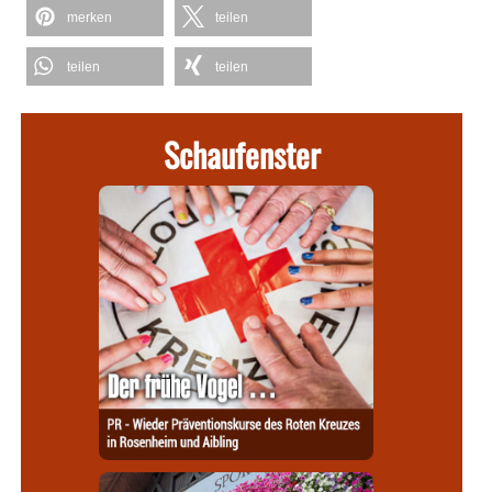
merken
teilen
teilen
teilen
Schaufenster