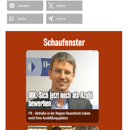
merken
teilen
teilen
teilen
Schaufenster