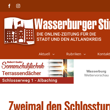
Skip
Facebook
Instagram
to
content
Aktuell
Rubriken
Kontakt
Zweimal den Schlosstur