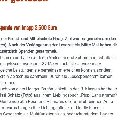
Spende von knapp 2.500 Euro
n der Grund- und Mittelschule Haag. Ziel war es, gemeinsam den
ten). Nach der Verlängerung der Lesezeit bis Mitte Mai haben di
 zusätzlich Spenden gesammelt.
Lehrern und allen anderen Vorlesern und Zuhörern innerhalb ei
ms gelesen. Insgesamt 87 Meter hoch ist der errechnete
, welche Leistungen sie gemeinsam erreichen können, sondern
Verein Zeltschule sammeln. Durch die „Lesesponsoren“ kamen,
zusammen.
h von einer Haager Persönlichkeit. In den 3. Klassen hat heut
issi Schätz (Foto)
aus ihrem Lieblingsbuch „Pippi Langstrumpf
, Gemeinderätin Rosmarie Heimann, die Turmführerinnen Anna
rmteams bringen ihre Lieblingsbücher mit in die Klassen.
es Geschenk: ein Multifunktionstuch, bedruckt mit dem Haager