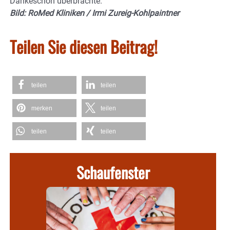
Dankeschön überbrachte.
Bild: RoMed Kliniken / Irmi Zureig-Kohlpaintner
Teilen Sie diesen Beitrag!
teilen
teilen
merken
teilen
teilen
teilen
Schaufenster