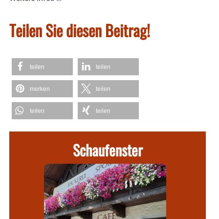
Teilen Sie diesen Beitrag!
teilen
teilen
merken
teilen
teilen
teilen
Schaufenster