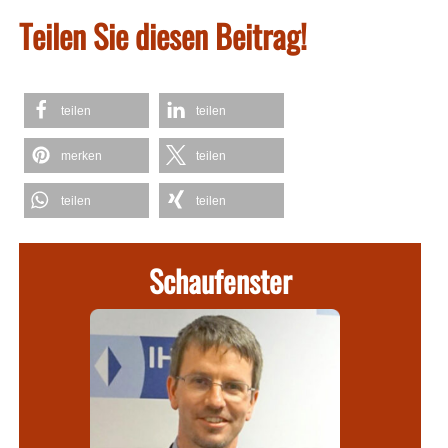
Teilen Sie diesen Beitrag!
teilen
teilen
merken
teilen
teilen
teilen
Schaufenster