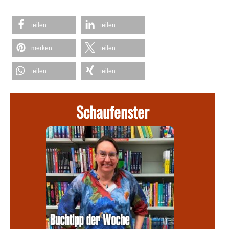
teilen
teilen
merken
teilen
teilen
teilen
Schaufenster