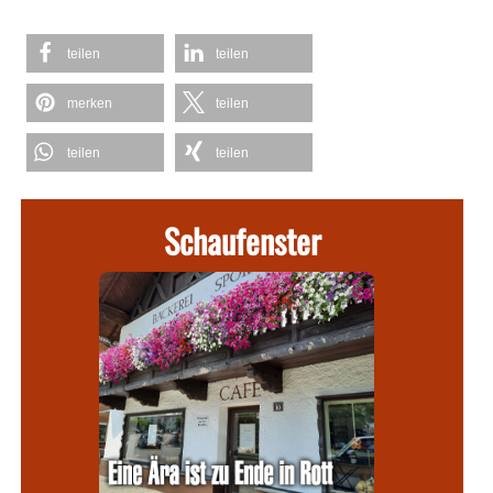
teilen
teilen
merken
teilen
teilen
teilen
Schaufenster