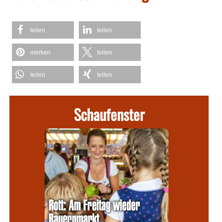
teilen
teilen
merken
teilen
teilen
teilen
Schaufenster