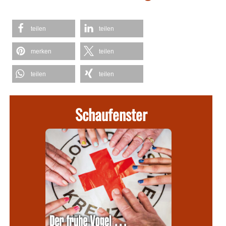
teilen
teilen
merken
teilen
teilen
teilen
Schaufenster