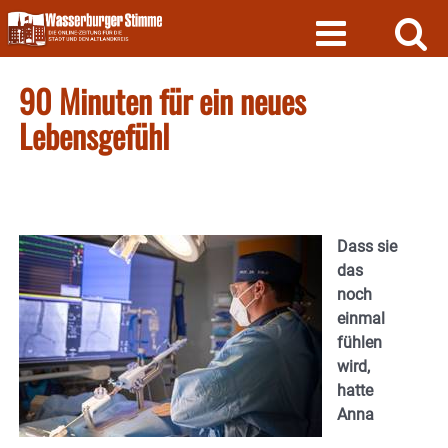
Skip
to
content
90 Minuten für ein neues
Lebensgefühl
Dass sie
das
noch
einmal
fühlen
wird,
hatte
Anna