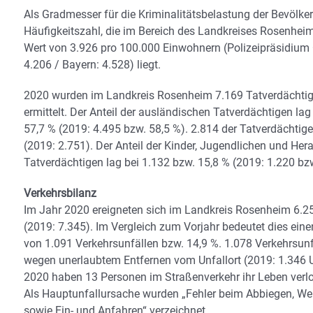
Als Gradmesser für die Kriminalitätsbelastung der Bevölker
Häufigkeitszahl, die im Bereich des Landkreises Rosenhei
Wert von 3.926 pro 100.000 Einwohnern (Polizeipräsidium
4.206 / Bayern: 4.528) liegt.
2020 wurden im Landkreis Rosenheim 7.169 Tatverdächtig
ermittelt. Der Anteil der ausländischen Tatverdächtigen lag
57,7 % (2019: 4.495 bzw. 58,5 %). 2.814 der Tatverdächti
(2019: 2.751). Der Anteil der Kinder, Jugendlichen und H
Tatverdächtigen lag bei 1.132 bzw. 15,8 % (2019: 1.220 bzw
Verkehrsbilanz
Im Jahr 2020 ereigneten sich im Landkreis Rosenheim 6.2
(2019: 7.345). Im Vergleich zum Vorjahr bedeutet dies ei
von 1.091 Verkehrsunfällen bzw. 14,9 %. 1.078 Verkehrsun
wegen unerlaubtem Entfernen vom Unfallort (2019: 1.346 Un
2020 haben 13 Personen im Straßenverkehr ihr Leben verlo
Als Hauptunfallursache wurden „Fehler beim Abbiegen, W
sowie Ein- und Anfahren“ verzeichnet.