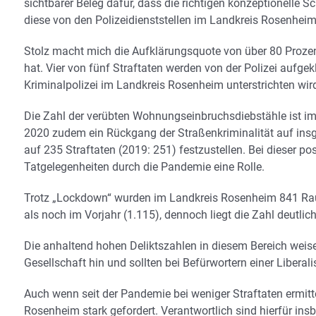
sichtbarer Beleg dafür, dass die richtigen konzeptionelle
diese von den Polizeidienststellen im Landkreis Rosenhei
Stolz macht mich die Aufklärungsquote von über 80 Prozen
hat. Vier von fünf Straftaten werden von der Polizei aufgek
Kriminalpolizei im Landkreis Rosenheim unterstrichten wir
Die Zahl der verübten Wohnungseinbruchsdiebstähle ist im 
2020 zudem ein Rückgang der Straßenkriminalität auf insg
auf 235 Straftaten (2019: 251) festzustellen. Bei dieser po
Tatgelegenheiten durch die Pandemie eine Rolle.
Trotz „Lockdown“ wurden im Landkreis Rosenheim 841 Rausc
als noch im Vorjahr (1.115), dennoch liegt die Zahl deutli
Die anhaltend hohen Deliktszahlen in diesem Bereich weisen
Gesellschaft hin und sollten bei Befürwortern einer Liber
Auch wenn seit der Pandemie bei weniger Straftaten ermitte
Rosenheim stark gefordert. Verantwortlich sind hierfür i