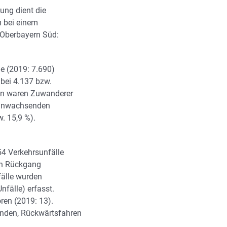
ung dient die
m bei einem
 Oberbayern Süd:
e (2019: 7.690)
 bei 4.137 bzw.
gen waren Zuwanderer
eranwachsenden
. 15,9 %).
54 Verkehrsunfälle
nen Rückgang
fälle wurden
fälle) erfasst.
ren (2019: 13).
enden, Rückwärtsfahren