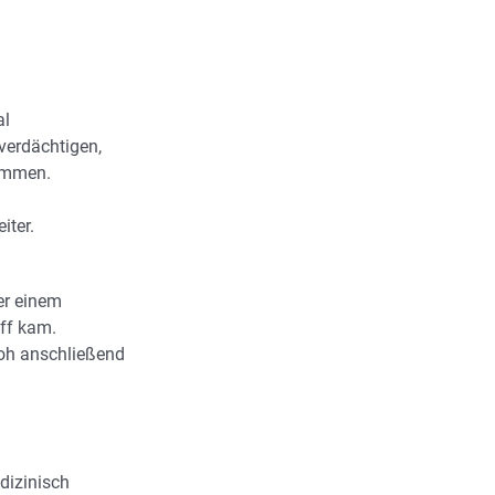
al
verdächtigen,
ommen.
iter.
er einem
iff kam.
loh anschließend
dizinisch