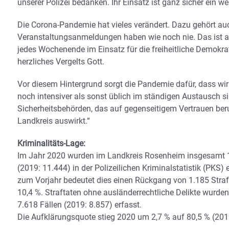
unserer Polizei bedanken. Ihr Einsatz ist ganz sicher ein we
Die Corona-Pandemie hat vieles verändert. Dazu gehört auc
Veranstaltungsanmeldungen haben wie noch nie. Das ist auc
jedes Wochenende im Einsatz für die freiheitliche Demokrat
herzliches Vergelts Gott.
Vor diesem Hintergrund sorgt die Pandemie dafür, dass wir
noch intensiver als sonst üblich im ständigen Austausch sin
Sicherheitsbehörden, das auf gegenseitigem Vertrauen beru
Landkreis auswirkt.“
Kriminalitäts-Lage:
Im Jahr 2020 wurden im Landkreis Rosenheim insgesamt 1
(2019: 11.444) in der Polizeilichen Kriminalstatistik (PKS) 
zum Vorjahr bedeutet dies einen Rückgang von 1.185 Straf
10,4 %. Straftaten ohne ausländerrechtliche Delikte wurden
7.618 Fällen (2019: 8.857) erfasst.
Die Aufklärungsquote stieg 2020 um 2,7 % auf 80,5 % (2019