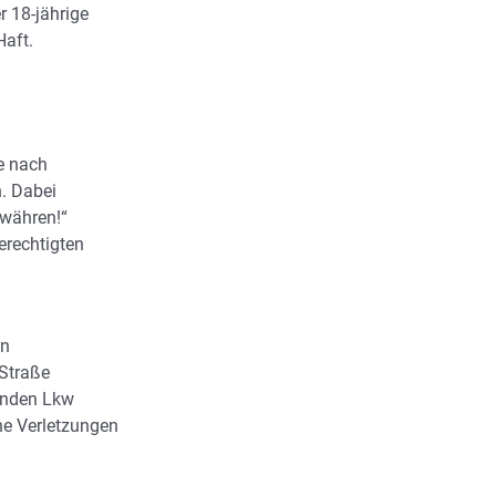
r 18-jährige
Haft.
e nach
n. Dabei
ewähren!“
erechtigten
in
Straße
enden Lkw
che Verletzungen