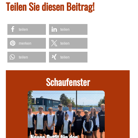
Teilen Sie diesen Beitrag!
teilen
teilen
merken
teilen
teilen
teilen
Schaufenster