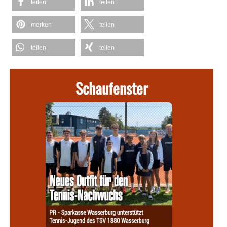
teilen
teilen
merken
teilen
teilen
teilen
Schaufenster