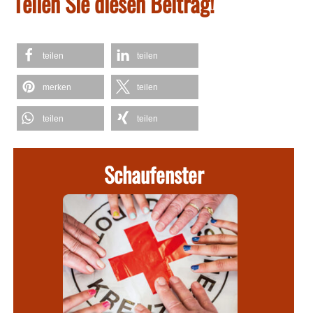
Teilen Sie diesen Beitrag!
teilen
teilen
merken
teilen
teilen
teilen
Schaufenster