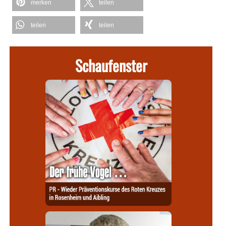
merken
teilen
teilen
teilen
Schaufenster