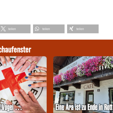
teilen
teilen
teilen
chaufenster