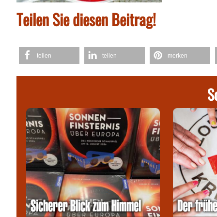
Teilen Sie diesen Beitrag!
teilen
teilen
merken
S