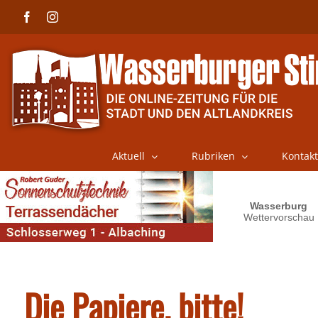
Skip
Facebook
Instagram
to
content
Aktuell
Rubriken
Kontakt
Die Papiere. bitte!