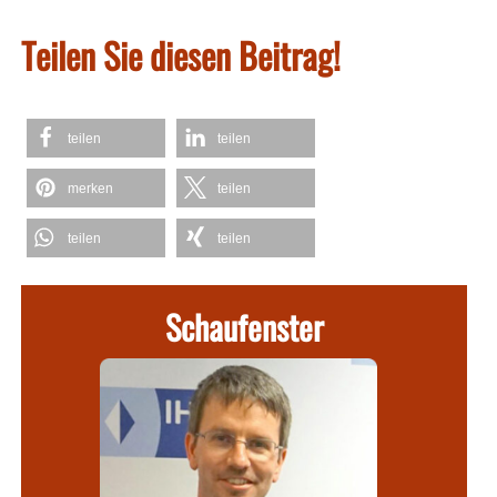
Teilen Sie diesen Beitrag!
teilen
teilen
merken
teilen
teilen
teilen
Schaufenster