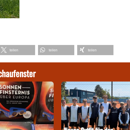
teilen
teilen
teilen
chaufenster