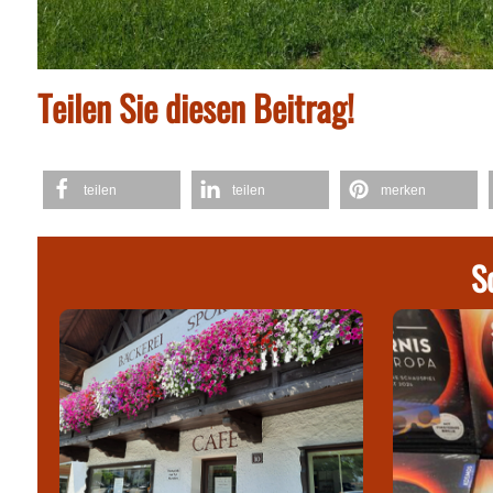
Teilen Sie diesen Beitrag!
teilen
teilen
merken
S