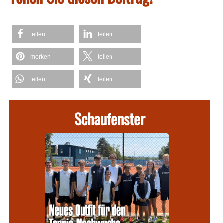
teilen
teilen
merken
teilen
teilen
teilen
Schaufenster