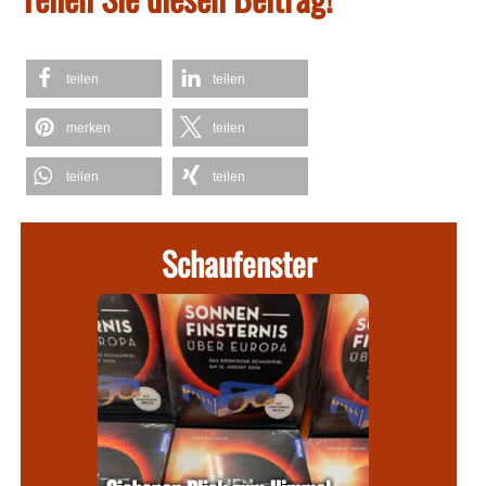
teilen
teilen
merken
teilen
teilen
teilen
Schaufenster