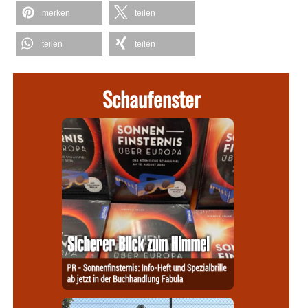
merken
teilen
teilen
teilen
Schaufenster