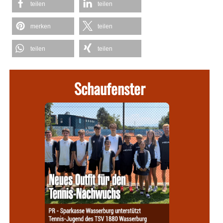
teilen
teilen
merken
teilen
teilen
teilen
Schaufenster