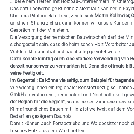
… bei einem Treffen mit Holzbau-Unternehmern im Chiemg
Das dafür notwendige Rundholz steht laut Kaniber in Bay
Über das Pilotprojekt erfreut, zeigte sich
Martin Kollmeier, 
an einem Strang ziehen, dann können wir unsere Kunden mi
Gespräch mit der Ministerin.
Die Versorgung der heimischen Bauwirtschaft darf der Min
sichergestellt sein, dass die heimischen Holz-Verarbeiter a
Wäldern klimaneutral und nachhaltig geerntet werde.
Dazu könnte künftig auch eine stärkere Verwendung von Bor
derzeit nur schwer zu vermarkten ist. Denn die oftmals blä
seine Festigkeit.
Im Gegenteil: Es könne vielseitig, zum Beispiel für tragend
Wie wichtig ihnen ein regionaler Rohstoffbezug sei, haben
GmbH
unterstrichen. „Regionalität und Nachhaltig­keit g
der Region für die Region“
, so die beiden Zimmerermeister 
Klimafreundliches Bauen mit Holz ist weltweit auf dem V
Bedarf an gesägtem Bauholz.
Damit können auch Forstbetriebe und Waldbesitzer nach ein
frisches Holz aus dem Wald hoffen.