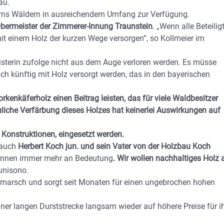
au.
erns Wäldern in ausreichendem Umfang zur Verfügung.
Obermeister der Zimmerer-Innung Traunstein
. „Wenn alle Beteilig
t einem Holz der kurzen Wege versorgen“, so Kollmeier im
isterin zufolge nicht aus dem Auge verloren werden. Es müsse
uch künftig mit Holz versorgt werden, das in den bayerischen
kenkäferholz einen Beitrag leisten, das für viele Waldbesitzer
uliche Verfärbung dieses Holzes hat keinerlei Auswirkungen auf
e Konstruktionen, eingesetzt werden.
 auch
Herbert Koch jun. und sein Vater von der Holzbau Koch
ewinnen immer mehr an Bedeutung
. Wir wollen nachhaltiges Holz 
unisono.
ormarsch und sorgt seit Monaten für einen ungebrochen hohen
er langen Durststrecke langsam wieder auf höhere Preise für i