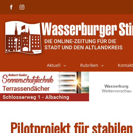
Skip
Facebook
Instagram
to
content
Aktuell
Rubriken
Kontakt
Pilotprojekt für stabile