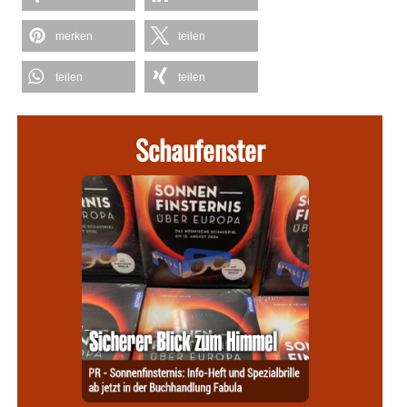
merken
teilen
teilen
teilen
Schaufenster