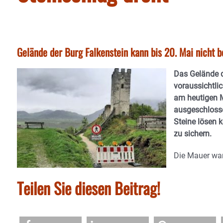
Gelände der Burg Falkenstein kann bis 20. Mai nicht 
Das Gelände d
voraussichtli
am heutigen 
ausgeschlosse
Steine lösen 
zu sichern.
Die Mauer war
Teilen Sie diesen Beitrag!