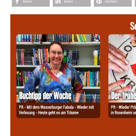
teilen
teilen
merken
S