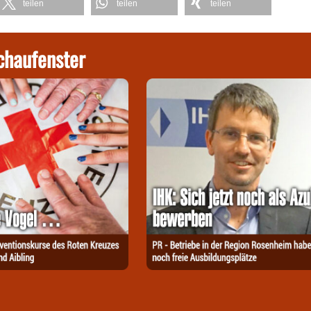
teilen
teilen
teilen
chaufenster