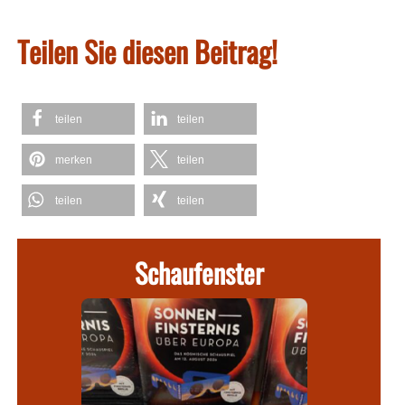
Teilen Sie diesen Beitrag!
teilen
teilen
merken
teilen
teilen
teilen
Schaufenster