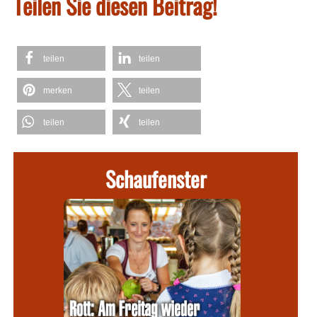
Teilen Sie diesen Beitrag!
teilen
teilen
merken
teilen
teilen
teilen
Schaufenster